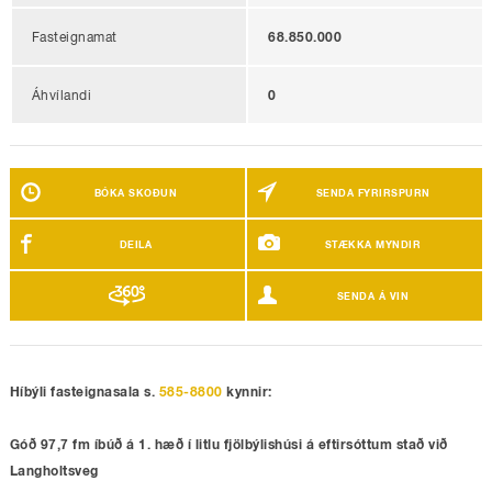
Fasteignamat
68.850.000
Áhvílandi
0
BÓKA SKOÐUN
SENDA FYRIRSPURN
DEILA
STÆKKA MYNDIR
SENDA Á VIN
Híbýli fasteignasala s.
585-8800
kynnir:
Góð 97,7 fm íbúð á 1. hæð í litlu fjölbýlishúsi á eftirsóttum stað við
Langholtsveg