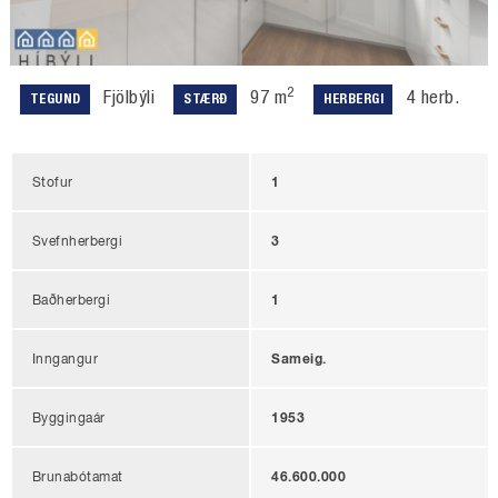
2
Fjölbýli
97 m
4 herb.
TEGUND
STÆRÐ
HERBERGI
Stofur
1
Svefnherbergi
3
Baðherbergi
1
Inngangur
Sameig.
Byggingaár
1953
Brunabótamat
46.600.000