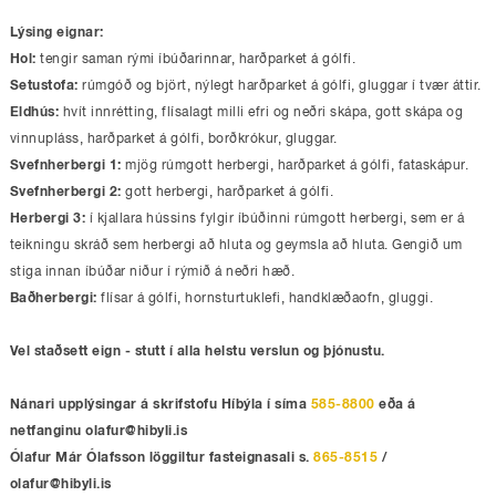
Lýsing eignar:
Hol:
tengir saman rými íbúðarinnar, harðparket á gólfi.
Setustofa:
rúmgóð og björt, nýlegt harðparket á gólfi, gluggar í tvær áttir.
Eldhús:
hvít innrétting, flísalagt milli efri og neðri skápa, gott skápa og
vinnupláss, harðparket á gólfi, borðkrókur, gluggar.
Svefnherbergi 1:
mjög rúmgott herbergi, harðparket á gólfi, fataskápur.
Svefnherbergi 2:
gott herbergi, harðparket á gólfi.
Herbergi 3:
í kjallara hússins fylgir íbúðinni rúmgott herbergi, sem er á
teikningu skráð sem herbergi að hluta og geymsla að hluta. Gengið um
stiga innan íbúðar niður í rýmið á neðri hæð.
Baðherbergi:
flísar á gólfi, hornsturtuklefi, handklæðaofn, gluggi.
Vel staðsett eign - stutt í alla helstu verslun og þjónustu.
Nánari upplýsingar á skrifstofu Híbýla í síma
585-8800
eða á
netfanginu
olafur@hibyli.is
Ólafur Már Ólafsson löggiltur fasteignasali s.
865-8515
/
olafur@hibyli.is