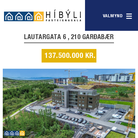
VALMYND
LAUTARGATA 6 , 210 GARÐABÆR
137.500.000 KR.