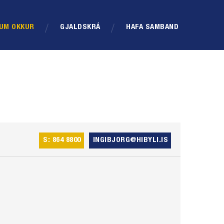
UM OKKUR
GJALDSKRÁ
HAFA SAMBAND
S: 864 8800
INGIBJORG@HIBYLI.IS