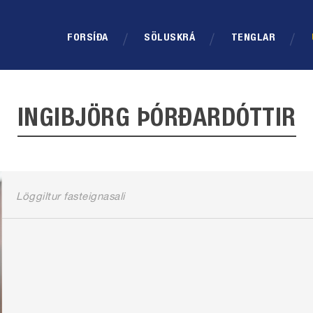
FORSÍÐA
SÖLUSKRÁ
TENGLAR
INGIBJÖRG ÞÓRÐARDÓTTIR
Löggiltur fasteignasali